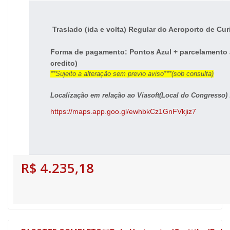
Traslado (ida e volta) Regular do Aeroporto de Curi
Forma de pagamento: Pontos Azul + parcelamento at
credito)
**Sujeito a alteração sem previo aviso***(sob consulta)
Localização em relação ao Viasoft(Local do Congresso) 
https://maps.app.goo.gl/ewhbkCz1GnFVkjiz7
R$ 4.235,18