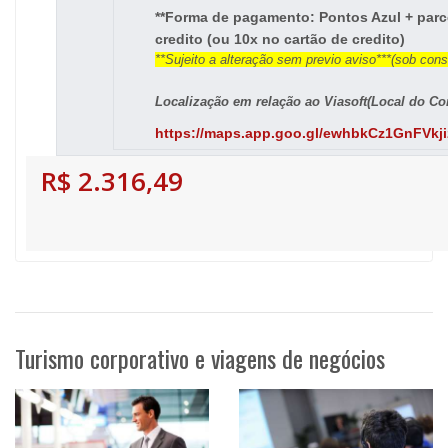
**Forma de pagamento: Pontos Azul + parc
credito (ou 10x no cartão de credito)
**Sujeito a alteração sem previo aviso***(sob cons
Localização em relação ao Viasoft(Local do Co
https://maps.app.goo.gl/ewhbkCz1GnFVkji
R$ 2.316,49
Turismo corporativo e viagens de negócios