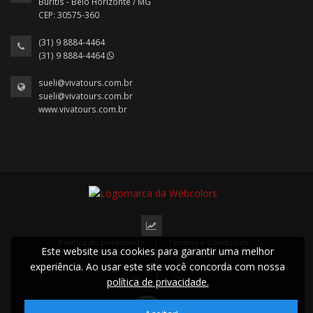
Buritis - Belo Horizonte / MG
CEP: 30575-360
(31) 9 8884-4464
(31) 9 8884-4464
sueli@vivatours.com.br
sueli@vivatours.com.br
www.vivatours.com.br
Política de privacidade
|
Termos e Condições
Este website usa cookies para garantir uma melhor
2024 © Todos os direitos reservados.
experiência. Ao usar este site você concorda com nossa
política de privacidade.