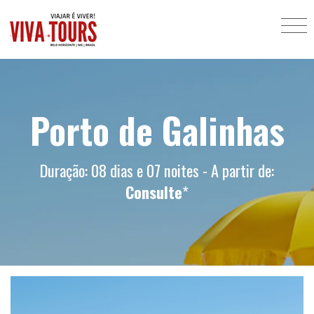
Porto de Galinhas
Duração: 08 dias e 07 noites - A partir de:
Consulte
*