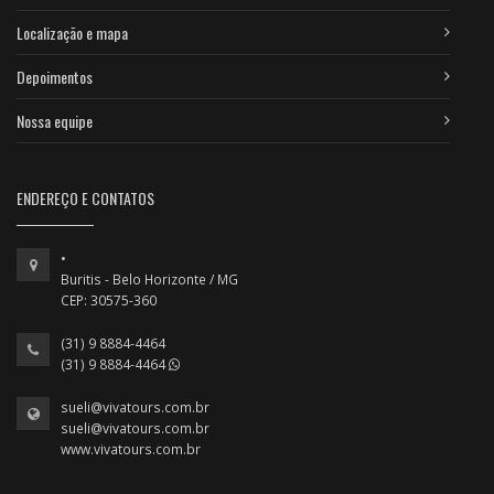
Localização e mapa
Depoimentos
Nossa equipe
ENDEREÇO E CONTATOS
•
Buritis - Belo Horizonte / MG
CEP: 30575-360
(31) 9 8884-4464
(31) 9 8884-4464
sueli@vivatours.com.br
sueli@vivatours.com.br
www.vivatours.com.br