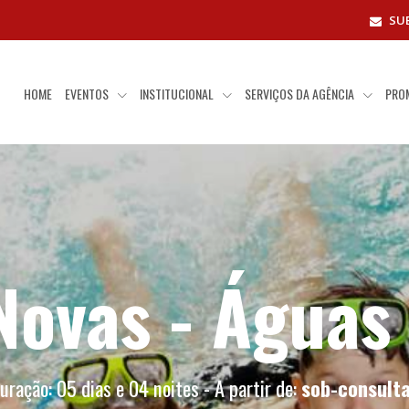
SU
HOME
EVENTOS
INSTITUCIONAL
SERVIÇOS DA AGÊNCIA
PRO
Novas - Águas
uração: 05 dias e 04 noites - A partir de:
sob-consult