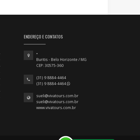
ENDEREÇO E CONTATOS
•
Buritis - Belo Horizonte / MG
CEP: 30575-360
(31) 9 8884-4464
(31) 9 8884-4464
sueli@vivatours.com.br
sueli@vivatours.com.br
www.vivatours.com.br