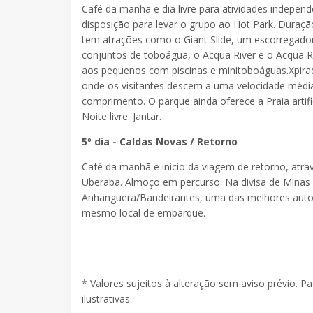
Café da manhã e dia livre para atividades independ
disposição para levar o grupo ao Hot Park. Duraç
tem atrações como o Giant Slide, um escorregador
conjuntos de toboágua, o Acqua River e o Acqua 
aos pequenos com piscinas e minitoboáguas.Xpirad
onde os visitantes descem a uma velocidade médi
comprimento. O parque ainda oferece a Praia artific
Noite livre. Jantar.
5º dia - Caldas Novas / Retorno
Café da manhã e inicio da viagem de retorno, atra
Uberaba. Almoço em percurso. Na divisa de Minas
Anhanguera/Bandeirantes, uma das melhores autopi
mesmo local de embarque.
* Valores sujeitos à alteração sem aviso prévio. P
ilustrativas.