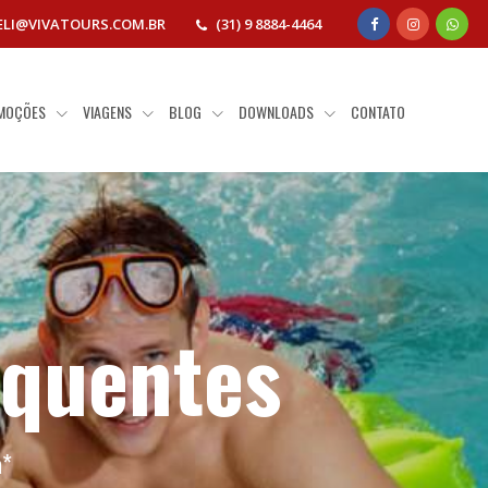
ELI@VIVATOURS.COM.BR
(31) 9 8884-4464
MOÇÕES
VIAGENS
BLOG
DOWNLOADS
CONTATO
 quentes
a
*