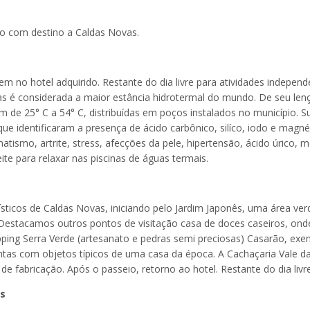
mo com destino a Caldas Novas.
no hotel adquirido. Restante do dia livre para atividades independ
as é considerada a maior estância hidrotermal do mundo. De seu len
 de 25° C a 54° C, distribuídas em poços instalados no município. S
 identificaram a presença de ácido carbônico, silíco, iodo e magné
ismo, artrite, stress, afecções da pele, hipertensão, ácido úrico, 
ite para relaxar nas piscinas de águas termais.
ísticos de Caldas Novas, iniciando pelo Jardim Japonês, uma área ve
. Destacamos outros pontos de visitação casa de doces caseiros, ond
pping Serra Verde (artesanato e pedras semi preciosas) Casarão, exe
ntas com objetos típicos de uma casa da época. A Cachaçaria Vale d
fabricação. Após o passeio, retorno ao hotel. Restante do dia livre
as