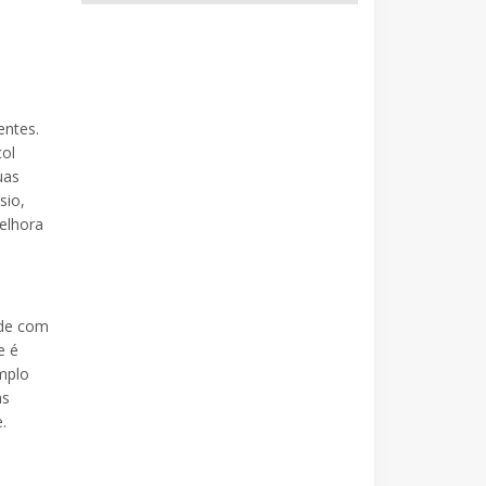
entes.
çol
uas
sio,
melhora
rde com
e é
mplo
as
.