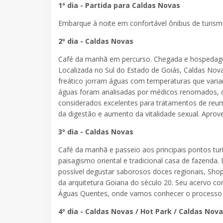
1º dia - Partida para Caldas Novas
Embarque à noite em confortável ônibus de turis
2º dia - Caldas Novas
Café da manhã em percurso. Chegada e hospedagem 
Localizada no Sul do Estado de Goiás, Caldas Nov
freático jorram águas com temperaturas que variam
águas foram analisadas por médicos renomados, que
considerados excelentes para tratamentos de reumat
da digestão e aumento da vitalidade sexual. Aprove
3º dia - Caldas Novas
Café da manhã e passeio aos principais pontos tur
paisagismo oriental e tradicional casa de fazenda
possível degustar saborosos doces regionais, Sho
da arquitetura Goiana do século 20. Seu acervo co
Águas Quentes, onde vamos conhecer o processo de 
4º dia - Caldas Novas / Hot Park / Caldas Nov