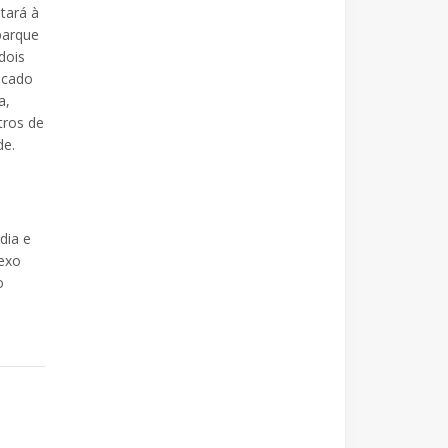
tará à
parque
dois
icado
a,
tros de
de.
dia e
lexo
o