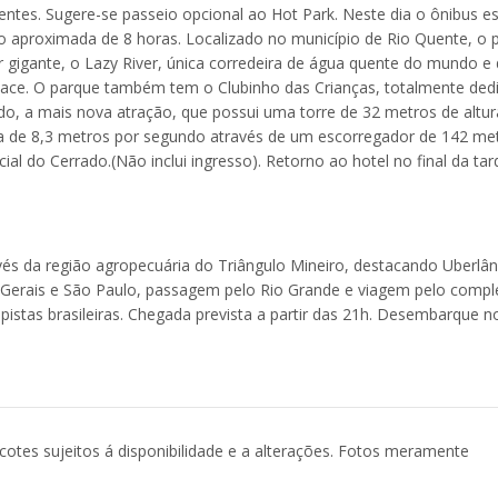
entes. Sugere-se passeio opcional ao Hot Park. Neste dia o ônibus es
ão aproximada de 8 horas. Localizado no município de Rio Quente, o 
 gigante, o Lazy River, única corredeira de água quente do mundo e 
Race. O parque também tem o Clubinho das Crianças, totalmente ded
o, a mais nova atração, que possui uma torre de 32 metros de altur
a de 8,3 metros por segundo através de um escorregador de 142 me
ial do Cerrado.(Não inclui ingresso). Retorno ao hotel no final da tar
vés da região agropecuária do Triângulo Mineiro, destacando Uberlân
 Gerais e São Paulo, passagem pelo Rio Grande e viagem pelo comp
stas brasileiras. Chegada prevista a partir das 21h. Desembarque n
acotes sujeitos á disponibilidade e a alterações. Fotos meramente