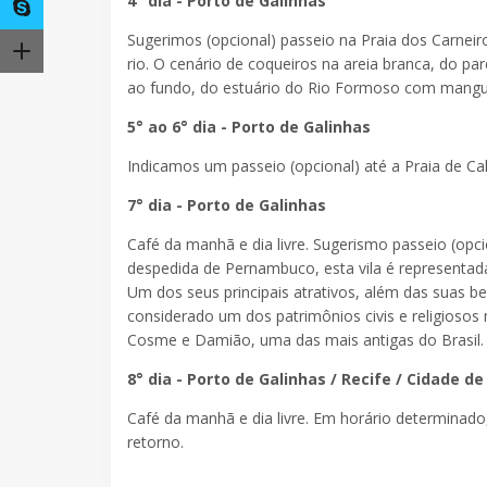
4° dia - Porto de Galinhas
Sugerimos (opcional) passeio na Praia dos Carnei
rio. O cenário de coqueiros na areia branca, do pa
ao fundo, do estuário do Rio Formoso com mangue
5° ao 6° dia - Porto de Galinhas
Indicamos um passeio (opcional) até a Praia de Cal
7° dia - Porto de Galinhas
Café da manhã e dia livre. Sugerismo passeio (opc
despedida de Pernambuco, esta vila é representad
Um dos seus principais atrativos, além das suas bela
considerado um dos patrimônios civis e religiosos
Cosme e Damião, uma das mais antigas do Brasil.
8° dia - Porto de Galinhas / Recife / Cidade d
Café da manhã e dia livre. Em horário determinad
retorno.