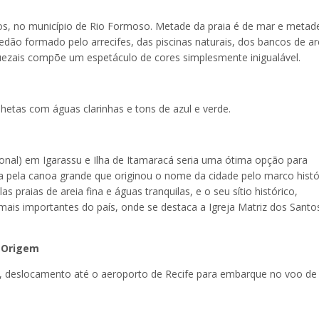
ros, no município de Rio Formoso. Metade da praia é de mar e metad
redão formado pelo arrecifes, das piscinas naturais, dos bancos de ar
zais compõe um espetáculo de cores simplesmente inigualável.
hetas com águas clarinhas e tons de azul e verde.
ional) em Igarassu e Ilha de Itamaracá seria uma ótima opção para
a pela canoa grande que originou o nome da cidade pelo marco histó
s praias de areia fina e águas tranquilas, e o seu sítio histórico,
 mais importantes do país, onde se destaca a Igreja Matriz dos Santo
e Origem
o, deslocamento até o aeroporto de Recife para embarque no voo de