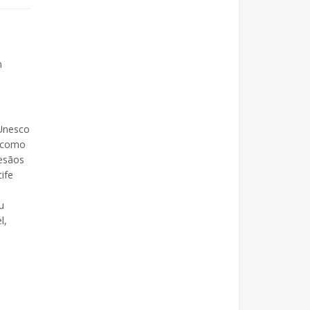
m
 Unesco
, como
tesãos
ife
u
l,