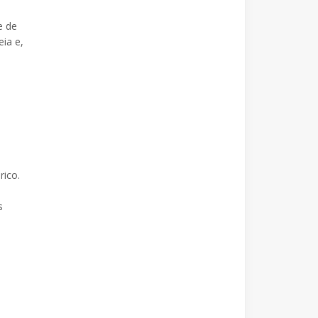
e de
eia e,
rico.
s