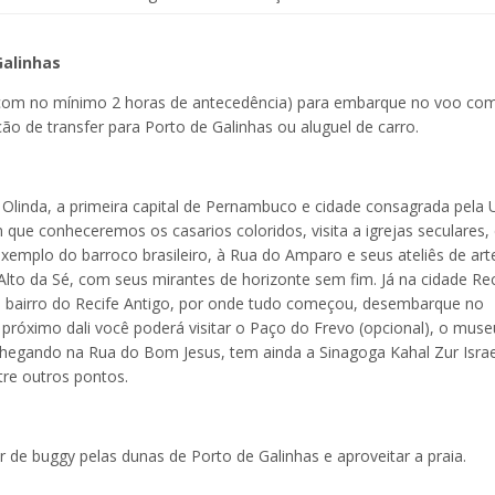
Galinhas
(com no mínimo 2 horas de antecedência) para embarque no voo co
ão de transfer para Porto de Galinhas ou aluguel de carro.
. Olinda, a primeira capital de Pernambuco e cidade consagrada pela
 que conheceremos os casarios coloridos, visita a igrejas seculares
exemplo do barroco brasileiro, à Rua do Amparo e seus ateliês de ar
 Alto da Sé, com seus mirantes de horizonte sem fim. Já na cidade Rec
o bairro do Recife Antigo, por onde tudo começou, desembarque no
 próximo dali você poderá visitar o Paço do Frevo (opcional), o muse
. Chegando na Rua do Bom Jesus, tem ainda a Sinagoga Kahal Zur Israe
tre outros pontos.
de buggy pelas dunas de Porto de Galinhas e aproveitar a praia.