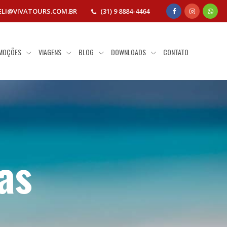
ELI@VIVATOURS.COM.BR
(31) 9 8884-4464
MOÇÕES
VIAGENS
BLOG
DOWNLOADS
CONTATO
as